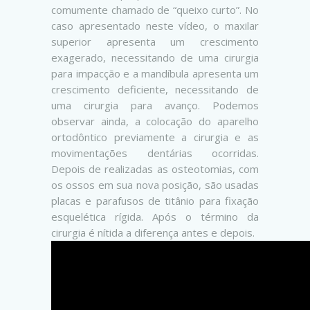
comumente chamado de “queixo curto”. No
caso apresentado neste vídeo, o maxilar
superior apresenta um crescimento
exagerado, necessitando de uma cirurgia
para impacção e a mandíbula apresenta um
crescimento deficiente, necessitando de
uma cirurgia para avanço. Podemos
observar ainda, a colocação do aparelho
ortodôntico previamente a cirurgia e as
movimentações dentárias ocorridas.
Depois de realizadas as osteotomias, com
os ossos em sua nova posição, são usadas
placas e parafusos de titânio para fixação
esquelética rígida. Após o término da
cirurgia é nítida a diferença antes e depois.