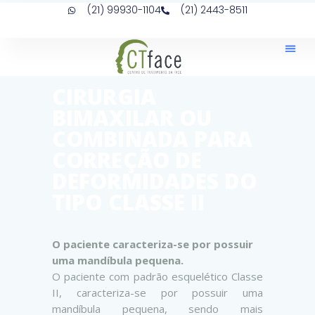
(21) 99930-1104
(21) 2443-8511
CIRURGIA
BIMAXILAR OU
COMBINADA PARA
CORREÇÃO DE
DEFORMIDADES DO
TIPO CLASSE II
O paciente caracteriza-se por possuir
uma mandíbula pequena.
O paciente com padrão esquelético Classe
II, caracteriza-se por possuir uma
mandíbula pequena, sendo mais