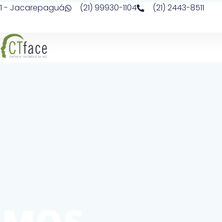
 211 - Jacarepaguá
(21) 99930-1104
(21) 2443-8511