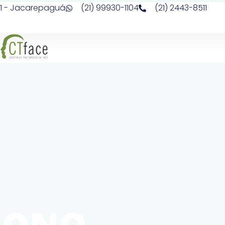
 211 - Jacarepaguá
(21) 99930-1104
(21) 2443-8511